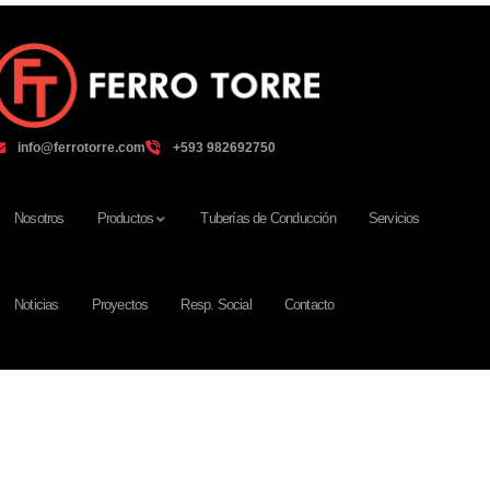
info@ferrotorre.com
‪+593 982692750‬
Nosotros
Productos
Tuberías de Conducción
Servicios
Noticias
Proyectos
Resp. Social
Contacto