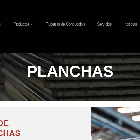
s
Productos
Tuberías de Conducción
Servicios
Noticias
PLANCHAS
DE
CHAS